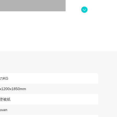
0のKG
x1200x1850mm
の塗被紙
yuan