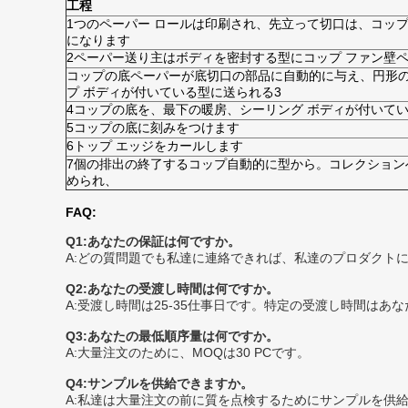
工程
1つのペーパー ロールは印刷され、先立って切口は、コップ
になります
2ペーパー送り主はボディを密封する型にコップ ファン壁
コップの底ペーパーが底切口の部品に自動的に与え、円形
プ ボディが付いている型に送られる3
4コップの底を、最下の暖房、シーリング ボディが付いて
5コップの底に刻みをつけます
6トップ エッジをカールします
7個の排出の終了するコップ自動的に型から。コレクション
められ、
FAQ:
Q1:あなたの保証は何ですか。
A:どの質問題でも私達に連絡できれば、私達のプロダクト
Q2:あなたの受渡し時間は何ですか。
A:受渡し時間は25-35仕事日です。特定の受渡し時間は
Q3:あなたの最低順序量は何ですか。
A:大量注文のために、MOQは30 PCです。
Q4:サンプルを供給できますか。
A:私達は大量注文の前に質を点検するためにサンプルを供