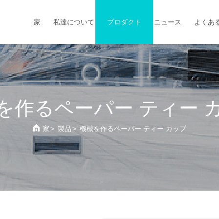
家
私達について
プロダクト
ニュース
よくあ
を作るペーパー ティー 
家
>
製品
>
機械を作るペーパー ティー カップ