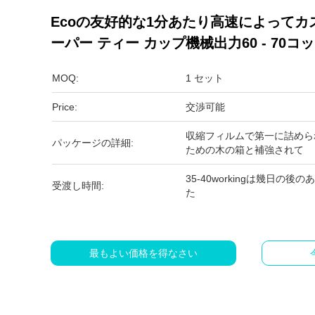
Ecoの友好的な1分あたり高速によって
ーパー ティー カップ機械出力60 - 70コ
MOQ:
1 セット
Price:
交渉可能
収縮フィルムで第一に詰めら
パッケージの詳細:
ための木の箱と補強されて
35-40workingは幾日の
受渡し時間:
た
最もよい価格を得なさい