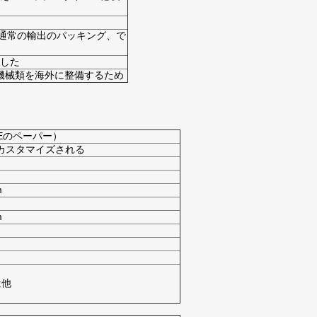
通常の輸出のパッキング、で
ました
機械類を海外に整備するため
PEのペーパー）
たはカスタマイズされる
m
m
は他