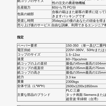
紙コップのサイズ
性の注文の農産物機械
生産能力
60から75 PC/分
合板の箱はまた顧客の要求に従って
包装の細部
きますパッキングです
受渡し時間
35daysはの後のあなたの頭金を得
売り上げ後のサービス:自由な訓練、利用できるエンジニア
指定
ペーパー要求
150-350 （単一及び二重
電圧供給
220V~380V、50Hzま
コップのサイズ
1.5~12oz
速度
60~70pcs/min
紙コップの上の直径
最低の45mm最高の104m
紙コップの底直径
最低の35mm最高の75mm
紙コップの高さ
最低の35mm最高の115m
総力
3.3 kw
重量
2300kgs
全体寸法（L*W*H）
2600x1200x1850mm
PLC:三菱
主要な部品のブランド
タッチ画面:Siemensまた
超音波:常緑樹（台湾）