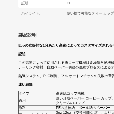
証明:
CE
ハイライト:
使い捨て可能なティー カッ
製品説明
Ecoの友好的な1分あたり高速によってカスタマイズされるペー
記述
この高速によって使用される紙コップ機械は多場所自動機械
ナーリング密封、自動ペーパー供給の連続プロセスによる
熱気システム、PLC制御、フル オートマチックの失敗の警
速い細部
タイプ
高速紙コップ機械
速い形成ペーパー コーヒー カップ
適用
クリームのコップ
原料
PEの塗被紙、ボール紙のペーパー
3oz-12oz （交換可能な型）、